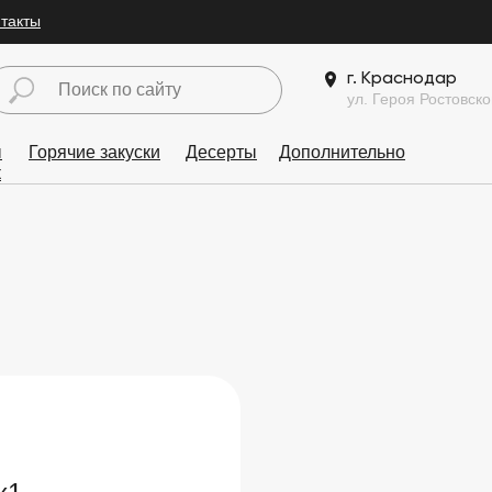
нтакты
г. Краснодар
ул. Героя Ростовско
ы
Горячие закуски
Десерты
Дополнительно
к