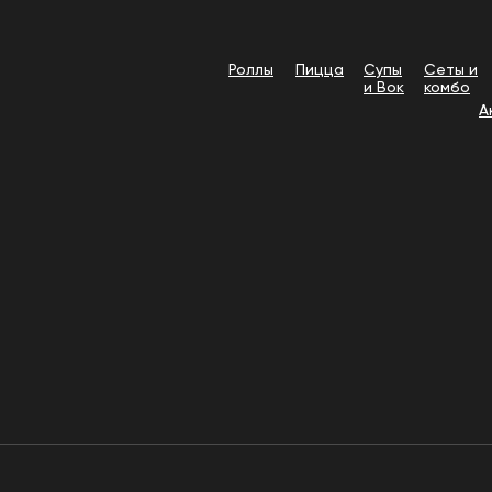
Роллы
Пицца
Супы
Сеты и
и Вок
комбо
А