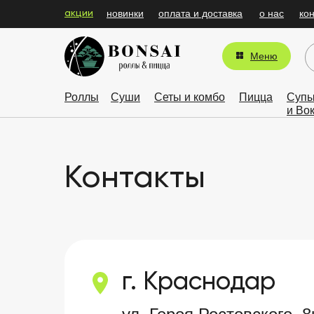
новинки
оплата и доставка
о нас
ко
акции
Меню
Роллы
Суши
Сеты и комбо
Пицца
Суп
и Во
Контакты
г. Краснодар