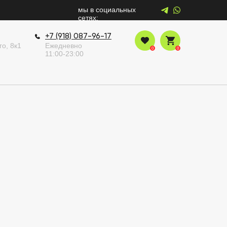
мы в социальных
сетях:
+7 (918) 087-96-17
го, 8к1
Ежедневно
0
0
11:00-23:00