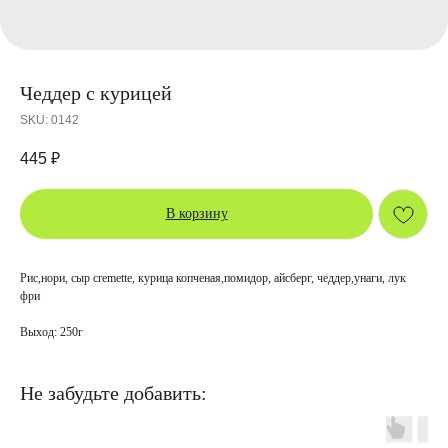
Чеддер с курицей
SKU:
0142
445
₽
В корзину
Рис,нори, сыр cremette, курица копченая,помидор, айсберг, чеддер,унаги, лук
фри
Выход: 250г
Не забудьте добавить: