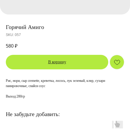
Горячий Амиго
SKU:
057
580
₽
В корзину
Рис, нори, сыр cremette, креветка, лосось, лук зеленый, кляр, сухари
панировочные, спайси соус
Выход:280гр
Не забудьте добавить: