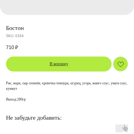
Бостон
SKU:
0164
710
₽
В корзину
Рис, нори, сыр cremette, креветка темпура, огурец, угорь, манго соус, унаги соус,
кунжут
Выход:280гр
Не забудьте добавить: