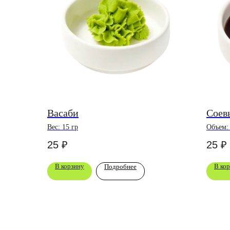
Васаби
Соев
Вес: 15 гр
Объем:
25
₽
25
₽
В корзину
В ко
Подробнее