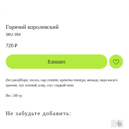
Горячий королевский
SKU:
054
720
₽
В корзину
(без риса)Нори, лосось, сыр cremette, креветка темпура, авокадо, икра масаго
красная, лук зеленый, кляр, соус сладкий чили
Вес: 240 гр.
Не забудьте добавить: