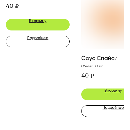
30мл
40
₽
В корзину
Подробнее
Соус Спайси
Объем: 30 мл
40
₽
В корзину
Подробнее