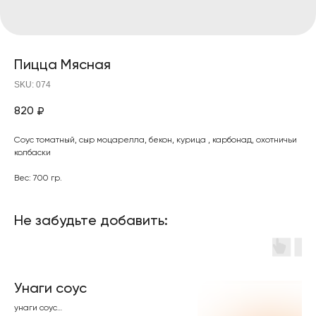
Пицца Мясная
SKU:
074
820
₽
Соус томатный, сыр моцарелла, бекон, курица , карбонад, охотничьи
колбаски
Вес: 700 гр.
Не забудьте добавить:
Унаги соус
унаги соус