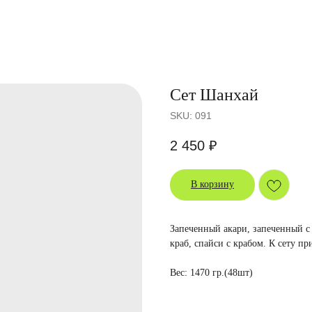
Сет Шанхай
SKU:
091
2 450
₽
В корзину
Запеченный акари, запеченный с
краб, спайси с крабом. К сету пр
Вес: 1470 гр.(48шт)