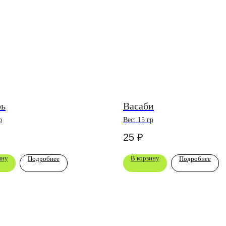
ь
Васаби
р
Вес: 15 гр
25
₽
ину
В корзину
Подробнее
Подробнее