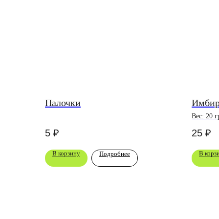
Палочки
Имбир
Вес: 20 г
5
₽
25
₽
В корзину
В корз
Подробнее